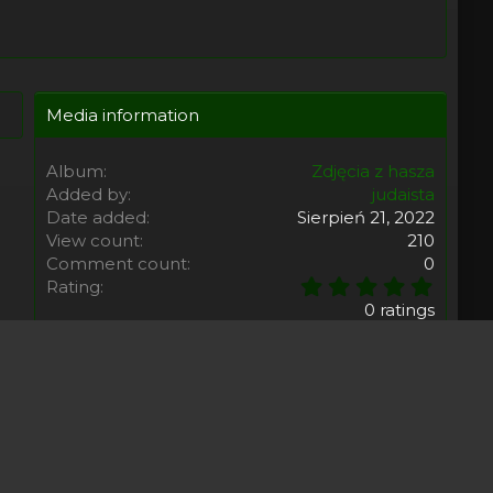
Media information
Album
Zdjęcia z hasza
Added by
judaista
Date added
Sierpień 21, 2022
View count
210
Comment count
0
0
Rating
,
0 ratings
0
0
s
Share this media
t
a
r
(
Facebook
Twitter
Reddit
Pinterest
Tumblr
WhatsApp
Email
Umieść Link
s
)