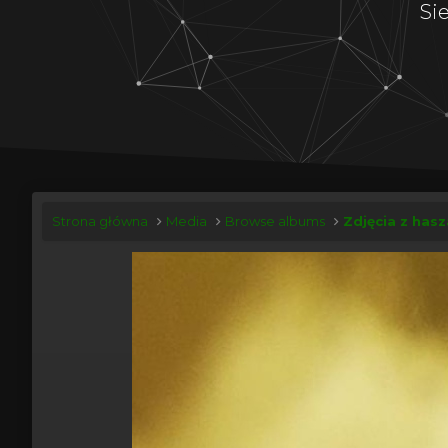
Si
Strona główna
Media
Browse albums
Zdjęcia z hasz