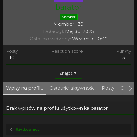
barator
Member
Member
·
39
Dołączył
Maj 30, 2025
Ostatnio widziany
Wczoraj o 10:42
Posty
Reaction score
Punkty
10
1
3
Znajdź
Wpisy na profilu
Ostatnie aktywności
Posty
O mni
Brak wpisów na profilu użytkownika barator
Użytkownicy