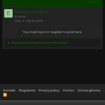
Filters
Nawozy outdoor
E
Ermmk
Odp
4
Maj 16, 2023
You must log in or register to post here.
Nauka, Która Pójdzie W Las I Nie Tylko
Kontakt
Regulamin
Privacy policy
Pomoc
Strona główna
R
S
S