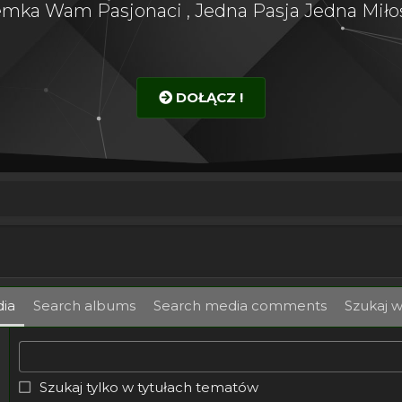
emka Wam Pasjonaci , Jedna Pasja Jedna Miłoś
DOŁĄCZ !
ia
Search albums
Search media comments
Szukaj w
Szukaj tylko w tytułach tematów