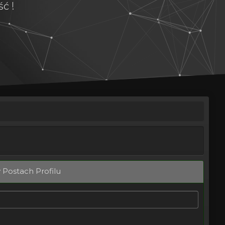
ć !
 Postach Profilu