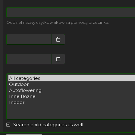
Oddziel nazwy użytkowników za pomocą przecinka.
Search child categories as well