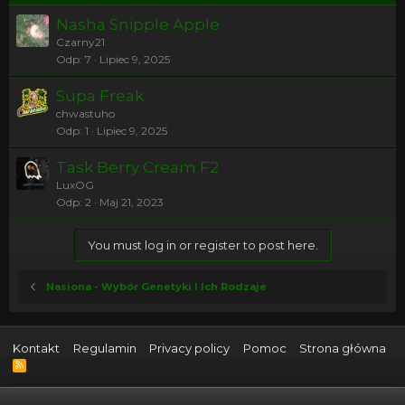
Nasha Snipple Apple
Czarny21
Odp
7
Lipiec 9, 2025
Supa Freak
chwastuho
Odp
1
Lipiec 9, 2025
Task Berry Cream F2
LuxOG
Odp
2
Maj 21, 2023
You must log in or register to post here.
Nasiona - Wybór Genetyki I Ich Rodzaje
Kontakt
Regulamin
Privacy policy
Pomoc
Strona główna
R
S
S