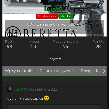
LuxOG
Administrator
Member
888
·
z miasta
Chicago , Illinois
Dołączył
Styczeń 4, 2022
Posty
Media
Reaction score
Punkty
99
23
75
28
Znajdź
Wpisy na profilu
Ostatnie aktywności
Posty
Media
LuxOG
Styczeń 6, 2022
cycki , klapsik cipka