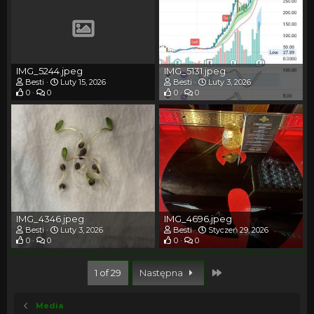
IMG_5244.jpeg
IMG_5131.jpeg
Besti
Luty 15, 2026
Besti
Luty 3, 2026
0
0
0
0
IMG_4346.jpeg
IMG_4696.jpeg
Besti
Luty 3, 2026
Besti
Styczeń 29, 2026
0
0
0
0
Last
1 of 29
Następna
Media