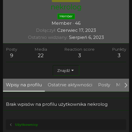
nekrolog
Member
Member
·
46
Dołączył
Czerwiec 17, 2023
Ostatnio widziany
Sierpień 6, 2023
Posty
Media
Reaction score
Punkty
9
22
3
3
Znajdź
Wpisy na profilu
Ostatnie aktywności
Posty
Media
Brak wpisów na profilu użytkownika nekrolog
Użytkownicy