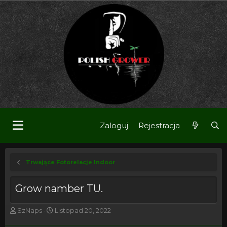
Zaloguj
Rejestracja
Trwające Fotorelacje Indoor
Grow namber TU.
T
R
SzNaps
Listopad 20, 2022
h
o