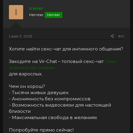
r
z
e
p
Iraner
I
a
o
Member
Member
d
c
s
z
t
ę
a
t
Lipiec 9, 2025
#41
r
y
t
Хотите найти секс-чат для интимного общения?
e
r
Заходите на Vir-Chat – топовый секс-чат
Секс-
знакомства онлайн
для взрослых.
Чем он хорош?
- Тысячи живых девушек
- Анонимность без компромиссов
- Возможность видеосвязи для настоящей
близости
- Максимальная свобода в желаниях
Попробуйте прямо сейчас!