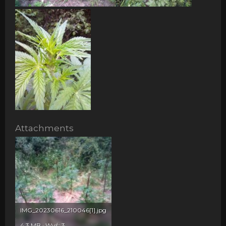
Attachments
IMG_20230616_210046[1].jpg
4,3 MB · Wyś: 3