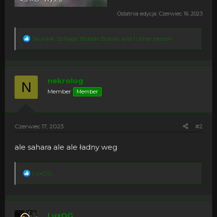
Ostatnia edycja:
Czerwiec 16, 2023
R
Skunk#
,
SzNaps
,
Bobski Bobski
and 1 other person
e
a
c
t
i
nekrolog
N
o
Member
Member
n
s
:
Czerwiec 17, 2023
#2
ale sahara ale ale ładny weg
R
LuxOG
e
a
c
t
i
LuxOG