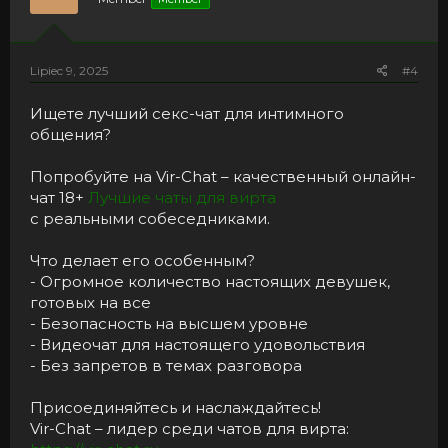
n
s
:
Lipiec 9, 2025
#4
Ищете лучший секс-чат для интимного
общения?
Попробуйте на Vir-Chat – качественный онлайн-
чат 18+
Лучшие чаты для вирта
с реальными собеседниками.
Что делает его особенным?
- Огромное количество настоящих девушек,
готовых на все
- Безопасность на высшем уровне
- Видеочат для настоящего удовольствия
- Без запретов в темах разговора
Присоединяйтесь и наслаждайтесь!
Vir-Chat – лидер среди чатов для вирта: